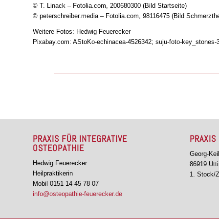
© T. Linack –
Fotolia.com
, 200680300 (Bild Startseite)
© peterschreiber.media –
Fotolia.com
, 98116475 (Bild Schmerzthe
Weitere Fotos: Hedwig Feuerecker
Pixabay.com: AStoKo-echinacea-4526342; suju-foto-key_stones-3
PRAXIS FÜR INTEGRATIVE
PRAXIS
OSTEOPATHIE
Georg-Keil
Hedwig Feuerecker
86919 Ut
Heilpraktikerin
1. Stock/
Mobil 0151 14 45 78 07
info@osteopathie-feuerecker.de